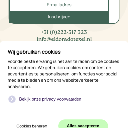
Inschrijven
+31 (0)222-317 323
info@eldoradotexel.nl
Wij gebruiken cookies
Voor de beste ervaring is het aan te raden om de cookies
Vakantiehuizen
te accepteren. We gebruiken cookies om content en
Beschikbaarheid
advertenties te personaliseren, om functies voor social
Privacybeleid
media te bieden en om ons websiteverkeer te
analyseren.
Algemene voorwaarden
Prijslijst
Bekijk onze privacy voorwaarden
©
2026
Eldorado
Cookies beheren
Alles accepteren
WEB
JONGENS
Content
|